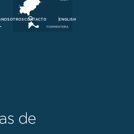
S
NOSOTROS
CONTACTO
ENGLISH
a
s
d
e