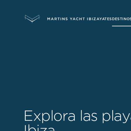
YATES
DESTINO
E
x
p
l
o
r
a
l
a
s
p
l
a
y
I
b
i
z
a